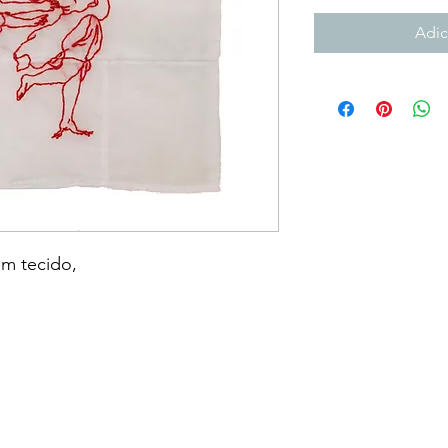
Adic
em tecido,